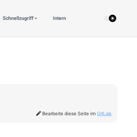
theme switcher
Schnellzugriff
Intern
Bearbeite diese Seite im
GitLab
.