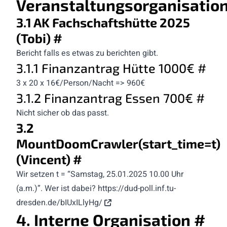
Veranstaltungsorganisatio
3.1 AK Fachschaftshütte 2025
(Tobi)
#
Bericht falls es etwas zu berichten gibt.
3.1.1 Finanzantrag Hütte 1000€
#
3 x 20 x 16€/Person/Nacht => 960€
3.1.2 Finanzantrag Essen 700€
#
Nicht sicher ob das passt.
3.2
MountDoomCrawler(start_time=t)
(Vincent)
#
Wir setzen t = “Samstag, 25.01.2025 10.00 Uhr
(a.m.)”. Wer ist dabei?
https://dud-poll.inf.tu-
dresden.de/bIUxILlyHg/
4. Interne Organisation
#