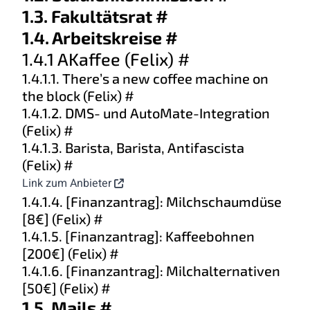
1.3. Fakultätsrat
#
1.4. Arbeitskreise
#
1.4.1 AKaffee (Felix)
#
1.4.1.1. There’s a new coffee machine on
the block (Felix)
#
1.4.1.2. DMS- und AutoMate-Integration
(Felix)
#
1.4.1.3. Barista, Barista, Antifascista
(Felix)
#
Link zum Anbieter
1.4.1.4. [Finanzantrag]: Milchschaumdüse
[8€] (Felix)
#
1.4.1.5. [Finanzantrag]: Kaffeebohnen
[200€] (Felix)
#
1.4.1.6. [Finanzantrag]: Milchalternativen
[50€] (Felix)
#
1.5. Mails
#