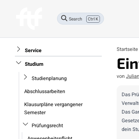
Search
Ctrl K
Startseit
Service
Ei
Studium
von
Julia
Studienplanung
Abschlussarbeiten
Das Prü
Verwalt
Klausurpläne vergangener
Das Gan
Semester
Gesetze
Prüfungsrecht
dein St
Anwesenheitspflicht